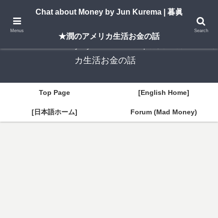
A New York–based blog by Jun Kurema sharing insights on U.S. life, investing,
Chat about Money by Jun Kurema | 暮眞
and travel — in both English and Japanese.
Menus
Search
★潤のアメリカ生活お金の話
Chat about Money by Jun Kurema | 暮眞★潤のアメリ
カ生活お金の話
Top Page
[English Home]
[日本語ホーム]
Forum (Mad Money)