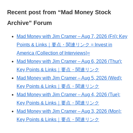
Recent post from “Mad Money Stock
Archive” Forum
Mad Money with Jim Cramer – Aug 7, 2026 (Fri): Key
Points & Links｜要点・関連リンク = Invest in
America (Collection of Interviews)=
Mad Money with Jim Cramer – Aug 6, 2026 (Thur):
Key Points & Links｜要点・関連リンク
Mad Money with Jim Cramer – Aug 5, 2026 (Wed):
Key Points & Links｜要点・関連リンク
Mad Money with Jim Cramer – Aug 4, 2026 (Tue):
Key Points & Links｜要点・関連リンク
Mad Money with Jim Cramer – Aug 3, 2026 (Mon):
Key Points & Links｜要点・関連リンク