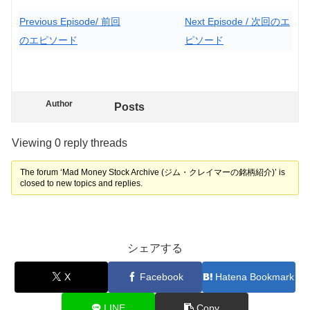
Previous Episode/ 前回
Next Episode / 次回のエ
のエピソード
ピソード
Author
Posts
Viewing 0 reply threads
The forum ‘Mad Money Stock Archive (ジム・クレイマーの銘柄紹介)’ is
closed to new topics and replies.
シェアする
X
Facebook
Hatena Bookmark
LINE
Copy