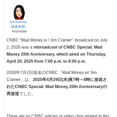
Jun Kurema
(暮眞★潤)
Keymaster
CNBC “Mad Money w / Jim Cramer” broadcast on July
2, 2026 was a
rebroadcast of CNBC Special: Mad
Money 20th Anniversary, which aired on Thursday,
April 29, 2025 from 7:00 p.m. to 8:00 p.m.
2026年7月2日放送のCNBC「Mad Money w/ Jim
Cramer」は、
2025年4月29日(木)夜7時～8時に放送さ
れたCNBC Special: Mad Money 20th Anniversaryの
再放送
でした。
There are no CNBC articles or video clips related to this