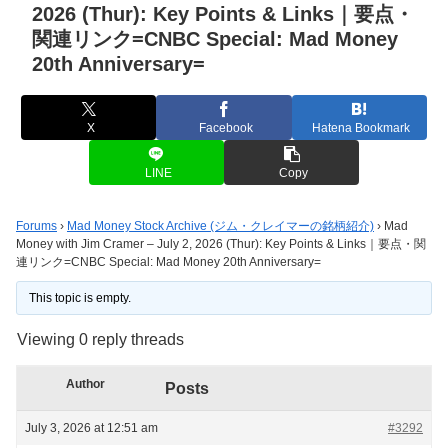
2026 (Thur): Key Points & Links｜要点・
関連リンク=CNBC Special: Mad Money
20th Anniversary=
X
Facebook
Hatena Bookmark
LINE
Copy
Forums
›
Mad Money Stock Archive (ジム・クレイマーの銘柄紹介)
›
Mad
Money with Jim Cramer – July 2, 2026 (Thur): Key Points & Links｜要点・関
連リンク=CNBC Special: Mad Money 20th Anniversary=
This topic is empty.
Viewing 0 reply threads
Author
Posts
July 3, 2026 at 12:51 am
#3292