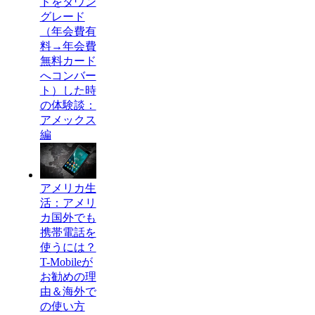
ドをダウン
グレード
（年会費有
料→年会費
無料カード
へコンバー
ト）した時
の体験談：
アメックス
編
アメリカ生
活：アメリ
カ国外でも
携帯電話を
使うには？
T-Mobileが
お勧めの理
由＆海外で
の使い方