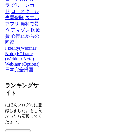
ラ
グリーンカー
ド
ロースクール
失業保険
スマホ
アプリ
無料で貰
う
アマゾン
医療
費
心停止からの
回復
Fidelity(Webinar
Note)
E*Trade
(Webinar Note)
Webinar (Options)
日本完全帰国
ランキングサ
イト
にほんブログ村に登
録しました。もし良
かったら応援してく
ださい。