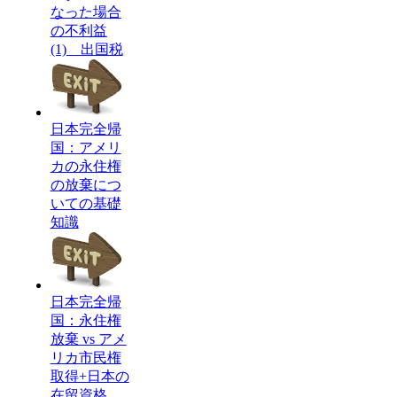
なった場合
の不利益
(1) 出国税
日本完全帰
国：アメリ
カの永住権
の放棄につ
いての基礎
知識
日本完全帰
国：永住権
放棄 vs アメ
リカ市民権
取得+日本の
在留資格