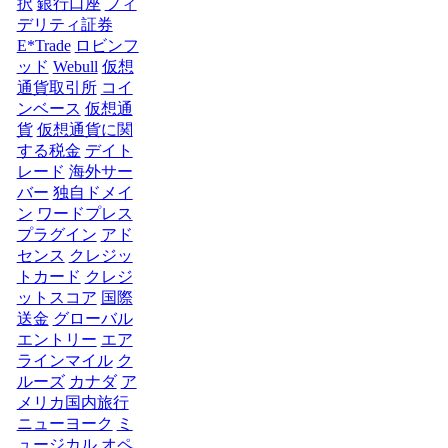
択
銀行口座
フィ
デリティ証券
E*Trade
ロビンフ
ッド
Webull
仮想
通貨取引所
コイ
ンベース
仮想通
貨
仮想通貨に関
する税金
デイト
レード
海外サー
バー
独自ドメイ
ン
ワードプレス
プラグイン
アド
センス
クレジッ
トカード
クレジ
ットスコア
国際
送金
グローバル
エントリー
エア
ラインマイル
ク
ルーズ
カナダ
ア
メリカ国内旅行
ニューヨーク
ミ
ュージカル
オペ