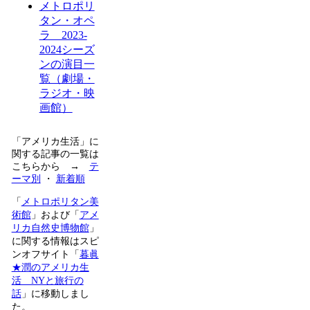
メトロポリ
タン・オペ
ラ 2023-
2024シーズ
ンの演目一
覧（劇場・
ラジオ・映
画館）
「アメリカ生活」に
関する記事の一覧は
こちらから →
テ
ーマ別
・
新着順
「
メトロポリタン美
術館
」および「
アメ
リカ自然史博物館
」
に関する情報はスピ
ンオフサイト「
暮眞
★潤のアメリカ生
活 NYと旅行の
話
」に移動しまし
た。