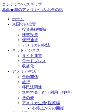
コンテンツへスキップ
暮眞★潤のアメリカ生活 お金の話
ホーム
米国での投資
投資基礎知識
株式投資
仮想通貨
アメリカの税法
ネットビジネス
サイト運営
ワードプレス
収益化
アメリカ生活
金融関係
旅行
移民法関連
無料で楽しむ（利用・獲得）
その他
アメリカ生活: 医療編
心停止からの回復