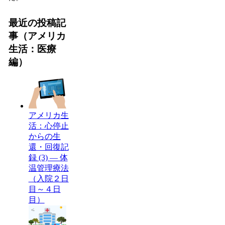
最近の投稿記
事（アメリカ
生活：医療
編）
アメリカ生
活：心停止
からの生
還・回復記
録 (3) — 体
温管理療法
（入院２日
目～４日
目）