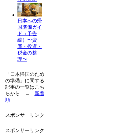
日本への帰
国準備ガイ
ド（予告
編）〜資
産・投資・
税金の整
理〜
「日本帰国のため
の準備」に関する
記事の一覧はこち
らから →
新着
順
スポンサーリンク
スポンサーリンク