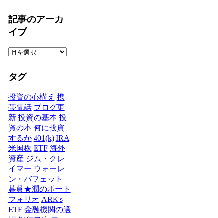
事
の
記事のアーカ
カ
イブ
テ
ゴ
記
リ
事
ー
の
タグ
ア
ー
投資の心構え
携
カ
帯電話
ブログ更
イ
新
投資の基本
投
ブ
資の本
何に投資
するか
401(k)
IRA
米国株
ETF
海外
資産
ジム・クレ
イマー
ウォーレ
ン・バフェット
暮眞★潤のポート
フォリオ
ARK's
ETF
金融機関の選