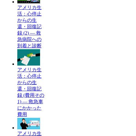
アメリカ生
活：心停止
からの生
還・回復記
録 (2) — 救
急病院への
到着と診断
アメリカ生
活：心停止
からの生
還・回復記
録 (費用その
1) — 救急車
にかかった
費用
アメリカ生