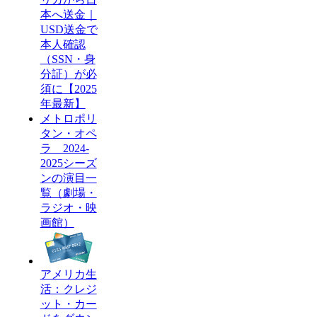
本へ送金｜
USD送金で
本人確認
（SSN・身
分証）が必
須に【2025
年最新】
メトロポリ
タン・オペ
ラ 2024-
2025シーズ
ンの演目一
覧（劇場・
ラジオ・映
画館）
アメリカ生
活：クレジ
ット・カー