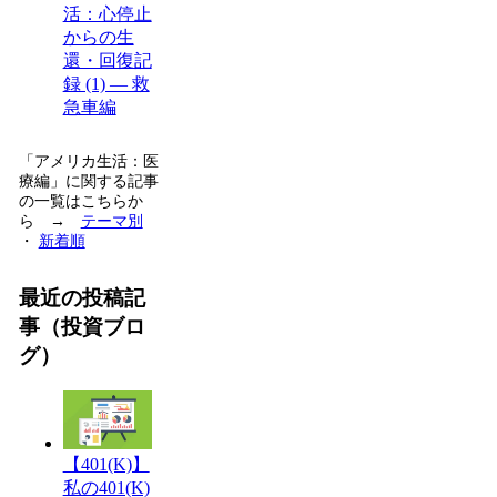
活：心停止
からの生
還・回復記
録 (1) — 救
急車編
「アメリカ生活：医
療編」に関する記事
の一覧はこちらか
ら →
テーマ別
・
新着順
最近の投稿記
事（投資ブロ
グ）
【401(K)】
私の401(K)