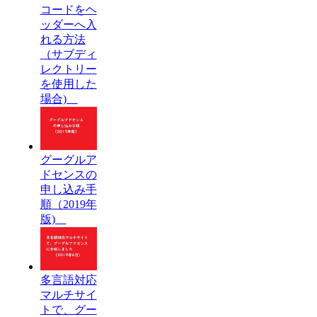
コードをヘ
ッダーへ入
れる方法
（サブディ
レクトリー
を使用した
場合)
グーグルア
ドセンスの
申し込み手
順（2019年
版)
多言語対応
マルチサイ
トで、グー