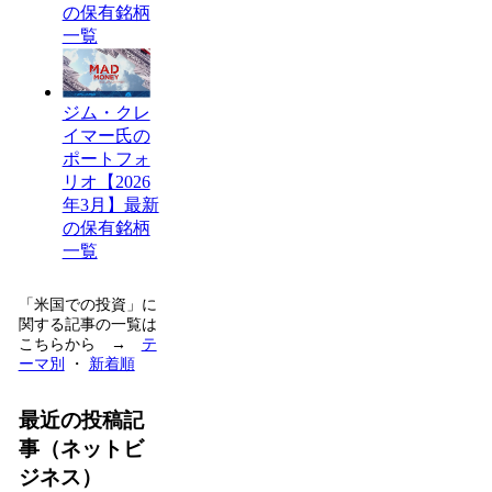
の保有銘柄
一覧
ジム・クレ
イマー氏の
ポートフォ
リオ【2026
年3月】最新
の保有銘柄
一覧
「米国での投資」に
関する記事の一覧は
こちらから →
テ
ーマ別
・
新着順
最近の投稿記
事（ネットビ
ジネス）