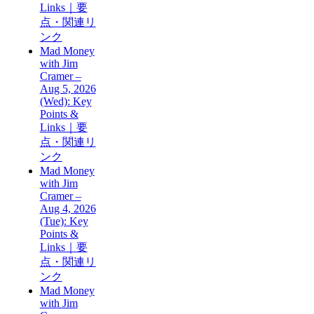
Links｜要
点・関連リ
ンク
Mad Money
with Jim
Cramer –
Aug 5, 2026
(Wed): Key
Points &
Links｜要
点・関連リ
ンク
Mad Money
with Jim
Cramer –
Aug 4, 2026
(Tue): Key
Points &
Links｜要
点・関連リ
ンク
Mad Money
with Jim