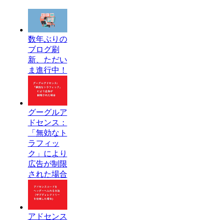
数年ぶりの
ブログ刷
新、ただい
ま進行中！
グーグルア
ドセンス：
「無効なト
ラフィッ
ク」により
広告が制限
された場合
アドセンス