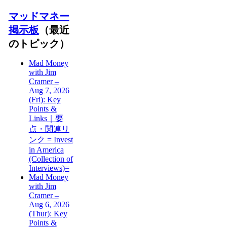
マッドマネー
掲示板
（最近
のトピック）
Mad Money
with Jim
Cramer –
Aug 7, 2026
(Fri): Key
Points &
Links｜要
点・関連リ
ンク = Invest
in America
(Collection of
Interviews)=
Mad Money
with Jim
Cramer –
Aug 6, 2026
(Thur): Key
Points &