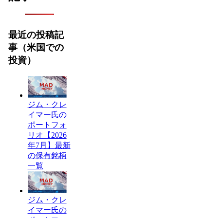
最近の投稿記
事（米国での
投資）
ジム・クレ
イマー氏の
ポートフォ
リオ【2026
年7月】最新
の保有銘柄
一覧
ジム・クレ
イマー氏の