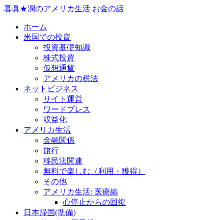
暮眞★潤のアメリカ生活 お金の話
ホーム
米国での投資
投資基礎知識
株式投資
仮想通貨
アメリカの税法
ネットビジネス
サイト運営
ワードプレス
収益化
アメリカ生活
金融関係
旅行
移民法関連
無料で楽しむ（利用・獲得）
その他
アメリカ生活: 医療編
心停止からの回復
日本帰国(準備)