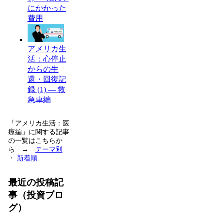
にかかった
費用
アメリカ生
活：心停止
からの生
還・回復記
録 (1) — 救
急車編
「アメリカ生活：医
療編」に関する記事
の一覧はこちらか
ら →
テーマ別
・
新着順
最近の投稿記
事（投資ブロ
グ）