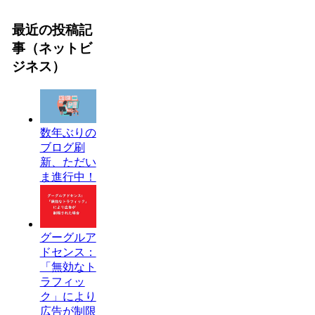
最近の投稿記
事（ネットビ
ジネス）
数年ぶりの
ブログ刷
新、ただい
ま進行中！
グーグルア
ドセンス：
「無効なト
ラフィッ
ク」により
広告が制限