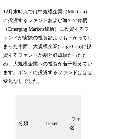
12月末時点では中規模企業（Mid Cap）
に投資するファンドおよび海外の銘柄
（Emerging Markets銘柄）に投資するフ
ァンドが実際の投資額よりも下がってし
まった半面、大規模企業(Large Cap)に投
資するファンドが割と好成績だったた
め、大規模企業への投資が若干増えてい
ます。ボンドに投資するファンドはほぼ
変化なしでした。
保有比
率
投資比
ファンド
（2021
分類
Ticker
率（開
名
年9月
始時）
31日時