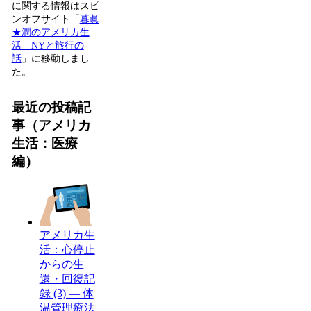
に関する情報はスピ
ンオフサイト「
暮眞
★潤のアメリカ生
活 NYと旅行の
話
」に移動しまし
た。
最近の投稿記
事（アメリカ
生活：医療
編）
アメリカ生
活：心停止
からの生
還・回復記
録 (3) — 体
温管理療法