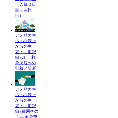
（入院２日
目～４日
目）
アメリカ生
活：心停止
からの生
還・回復記
録 (2) — 救
急病院への
到着と診断
アメリカ生
活：心停止
からの生
還・回復記
録 (費用その
1) — 救急車