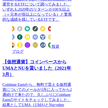
運営するETFについて調べてみました。
いずれも2020年のリターンが100％以上
（＝元本が倍以上になっている）と驚異
的な成績を残しているETFです。
投資
ブログ
【仮想通貨】コインベースから
UMAとNUを貰いました（2021年
3月）
Coinbase Earnから、無料で貰える仮想通
貨についてのメールが3月に入ってから2
通続けて来たので、久しぶりにCoinbase
Earnのサイトをチェックしてみました。
結果としてUMA（UMA)とNucypher