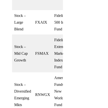
点）
Stock –
Fidelity
Large
FXAIX
500 Index
40.0%
39.8%
Blend
Fund
Fidelity
Stock –
Extended
Mid Cap
FSMAX
Market
15.0%
15.0%
Growth
Index
Fund
American
Stock –
Funds
Diversified
New
RNWGX
20.0%
19.7%
Emerging
World
Mkts
Fund Class