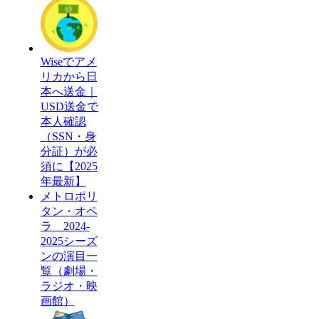
Wiseでアメ
リカから日
本へ送金｜
USD送金で
本人確認
（SSN・身
分証）が必
須に【2025
年最新】
メトロポリ
タン・オペ
ラ 2024-
2025シーズ
ンの演目一
覧（劇場・
ラジオ・映
画館）