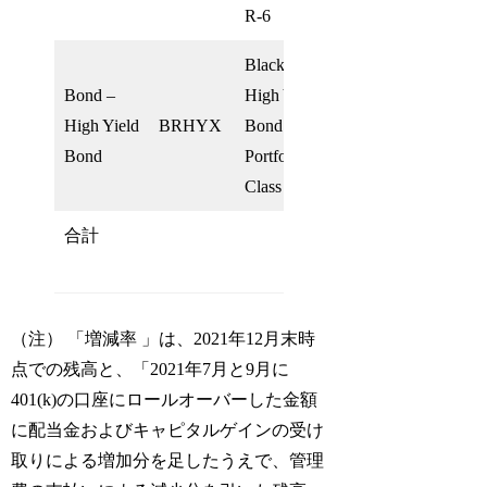
R-6
BlackRock
Bond –
High Yield
High Yield
BRHYX
Bond
25.0%
25.5%
Bond
Portfolio
Class K
合計
100.0％
100.0％
（注） 「増減率 」は、2021年12月末時
点での残高と、「2021年7月と9月に
401(k)の口座にロールオーバーした金額
に配当金およびキャピタルゲインの受け
取りによる増加分を足したうえで、管理