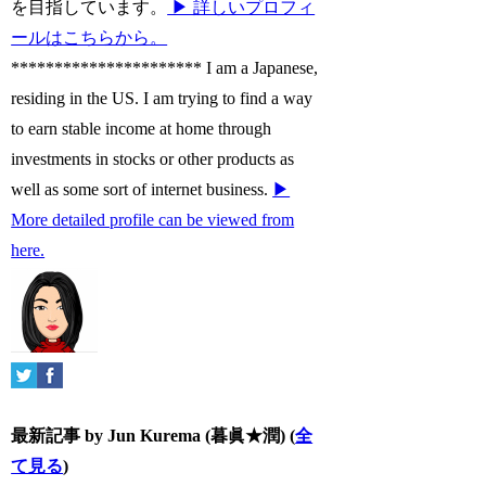
を目指しています。
▶ 詳しいプロフィ
ールはこちらから。
********************** I am a Japanese,
residing in the US. I am trying to find a way
to earn stable income at home through
investments in stocks or other products as
well as some sort of internet business.
▶
More detailed profile can be viewed from
here.
最新記事 by Jun Kurema (暮眞★潤)
(
全
て見る
)