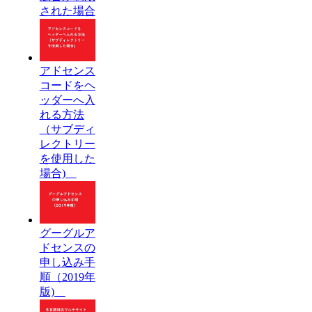
された場合
アドセンス
コードをヘ
ッダーへ入
れる方法
（サブディ
レクトリー
を使用した
場合)
グーグルア
ドセンスの
申し込み手
順（2019年
版)