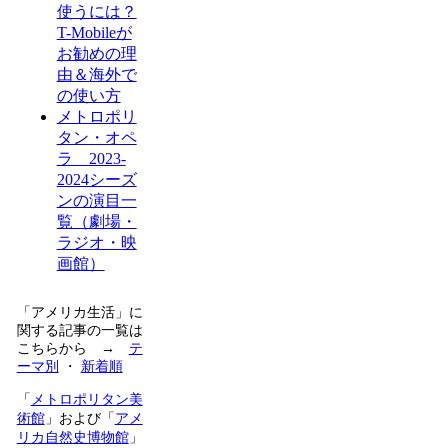
使うには？
T-Mobileが
お勧めの理
由＆海外で
の使い方
メトロポリ
タン・オペ
ラ 2023-
2024シーズ
ンの演目一
覧（劇場・
ラジオ・映
画館）
「アメリカ生活」に
関する記事の一覧は
こちらから →
テ
ーマ別
・
新着順
「
メトロポリタン美
術館
」および「
アメ
リカ自然史博物館
」