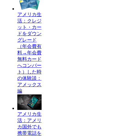
アメリカ生
活：クレジ
ット・カー
ドをダウン
グレード
（年会費有
料→年会費
無料カード
へコンバー
ト）した時
の体験談：
アメックス
編
アメリカ生
活：アメリ
カ国外でも
携帯電話を