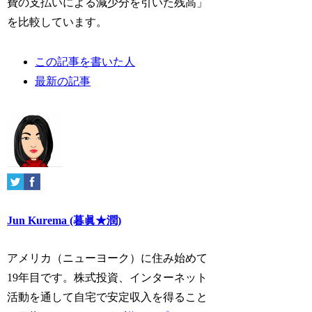
費の支払いによる減少分を引いた残高」
を比較しています。
The
この記事を書いた人
following
最新の記事
two
tabs
change
content
below.
Jun Kurema (暮眞★潤)
アメリカ（ニューヨーク）に住み始めて
19年目です。株式投資、インターネット
活動を通して自宅で安定収入を得ること