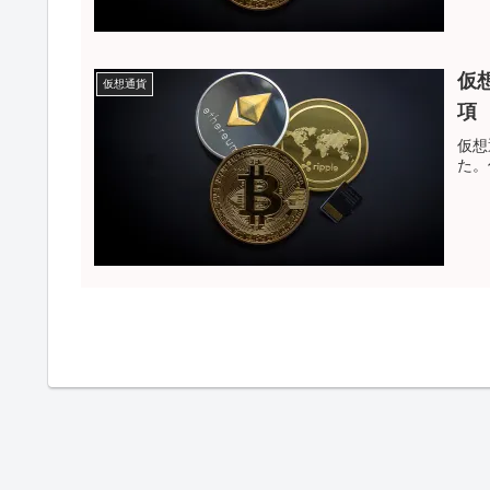
of
た。
仮
仮想通貨
項
仮想
た。