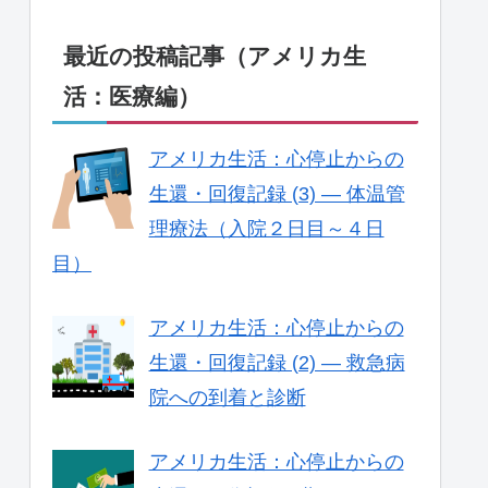
最近の投稿記事（アメリカ生
活：医療編）
アメリカ生活：心停止からの
生還・回復記録 (3) — 体温管
理療法（入院２日目～４日
目）
アメリカ生活：心停止からの
生還・回復記録 (2) — 救急病
院への到着と診断
アメリカ生活：心停止からの