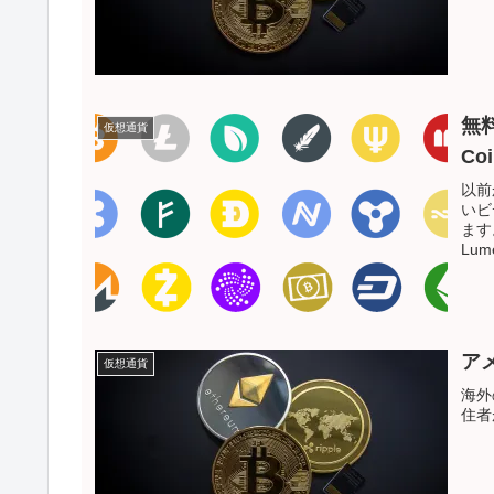
無料
仮想通貨
Co
以前
いビ
ます
Lu
ます
てお
が前
ア
仮想通貨
海外
住者