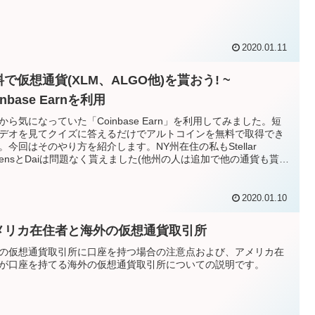
2020.01.11
で仮想通貨(XLM、ALGO他)を貰おう! ~
inbase Earnを利用
から気になっていた「Coinbase Earn」を利用してみました。短
デオを見てクイズに答えるだけでアルトコインを無料で取得でき
。今回はそのやり方を紹介します。NY州在住の私もStellar
mensとDaiは問題なく貰えました(他州の人は追加で他の通貨も貰え
)。尚、Coinbase Earnの利用にはコインベースの口座を既に持っ
り、身分証明書をアップロードして個人認証を終了していること
提になります。
2020.01.10
メリカ在住者と海外の仮想通貨取引所
の仮想通貨取引所に口座を持つ場合の注意点および、アメリカ在
が口座を持てる海外の仮想通貨取引所についての説明です。