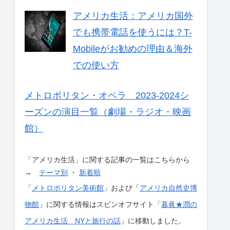
アメリカ生活：アメリカ国外
でも携帯電話を使うには？T-
Mobileがお勧めの理由＆海外
での使い方
メトロポリタン・オペラ 2023-2024シ
ーズンの演目一覧（劇場・ラジオ・映画
館）
「アメリカ生活」に関する記事の一覧はこちらから
→
テーマ別
・
新着順
「
メトロポリタン美術館
」および「
アメリカ自然史博
物館
」に関する情報はスピンオフサイト「
暮眞★潤の
アメリカ生活 NYと旅行の話
」に移動しました。