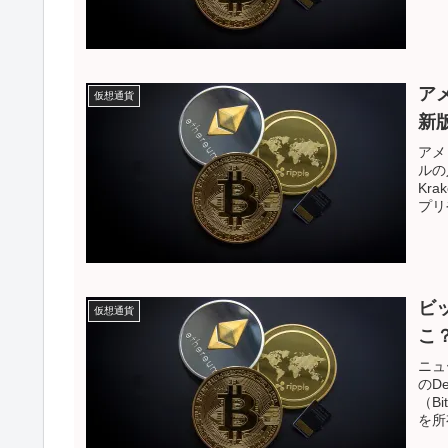
ア
仮想通貨
新
アメ
ルの
Kra
プリ
ビッ
仮想通貨
こ
ニュ
のDe
（Bi
を所
社、