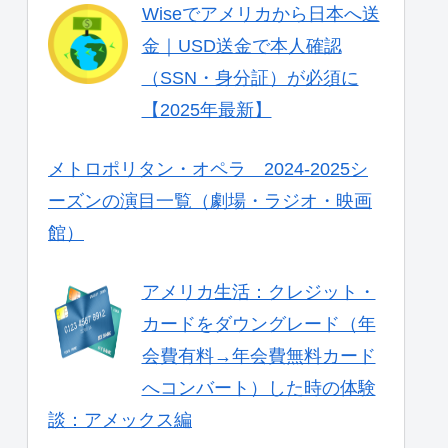
Wiseでアメリカから日本へ送
金｜USD送金で本人確認
（SSN・身分証）が必須に
【2025年最新】
メトロポリタン・オペラ 2024-2025シ
ーズンの演目一覧（劇場・ラジオ・映画
館）
アメリカ生活：クレジット・
カードをダウングレード（年
会費有料→年会費無料カード
へコンバート）した時の体験
談：アメックス編