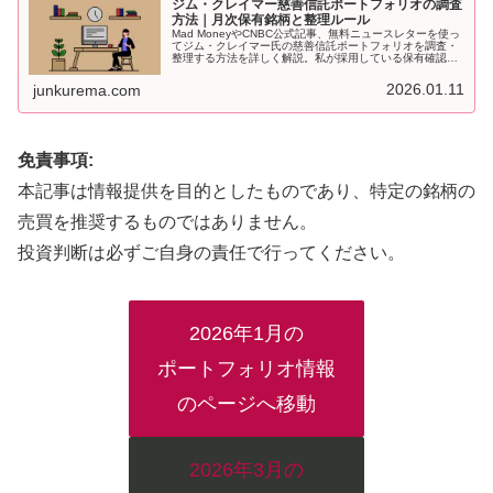
ジム・クレイマー慈善信託ポートフォリオの調査
方法｜月次保有銘柄と整理ルール
Mad MoneyやCNBC公式記事、無料ニュースレターを使っ
てジム・クレイマー氏の慈善信託ポートフォリオを調査・
整理する方法を詳しく解説。私が採用している保有確認日
のルールや本ブログ内の月次レポートの見方もわかりま
す。
2026.01.11
junkurema.com
免責事項:
本記事は情報提供を目的としたものであり、特定の銘柄の
売買を推奨するものではありません。
投資判断は必ずご自身の責任で行ってください。
2026年1月の
ポートフォリオ情報
のページへ移動
2026年3月の