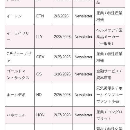
品
産業 / 特殊産業
イートン
ETN
2/3/2026
Newsletter
機械
ヘルスケア / 医
イーライリリ
LLY
2/23/2026
Newsletter
薬品メーカー
ー
（一般用）
GEヴァーノヴ
産業 / 特殊産業
GEV
2/25/2025
Newsletter
ァ
機械
ゴールドマ
金融サービス /
GS
1/16/2026
Newsletter
ン・サックス
資本市場
景気循環株 / ホ
ホームデポ
HD
2/26/2026
Newsletter
ームインプルー
ブメント小売
産業 / コングロ
ハネウェル
HON
2/27/2026
Newsletter
マリット
素材 / 特殊化学