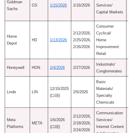
Goldman
認
GS
1/15/2026
1/16/2026
Services/
Sachs
1/
Capital Markets
Ne
Consumer
初
2/12/2026,
Cyclical/
Home
認
HD
1/13/2026
2/25/2026,
Home
Depot
9/
2/26/2026
Improvement
Ne
Retail
Industrials/
Honeywell
HON
2/4/2026
2/27/2026
Conglomerates
Basic
12/15/2025
Materials/
Linde
LIN
2/6/2026
(口頭)
Specialty
Chemicals
Communication
2/12/2026,
Meta
1/6/2026
Services/
Ma
META
2/18/2026,
Platforms
(口頭)
Internet Content
Se
2/24/2026