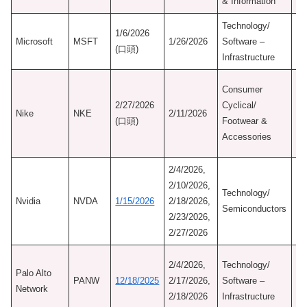
& Information
Technology/
1/6/2026
Ma
Microsoft
MSFT
1/26/2026
Software –
(口頭)
Se
Infrastructure
初
Consumer
認
2/27/2026
Cyclical/
Nike
NKE
2/11/2026
9/
(口頭)
Footwear &
M
Accessories
Mo
2/4/2026,
2/10/2026,
Technology/
Ma
Nvidia
NVDA
1/15/2026
2/18/2026,
Semiconductors
Se
2/23/2026,
2/27/2026
初
2/4/2026,
Technology/
Palo Alto
認
PANW
12/18/2025
2/17/2026,
Software –
Network
2/
2/18/2026
Infrastructure
Ne