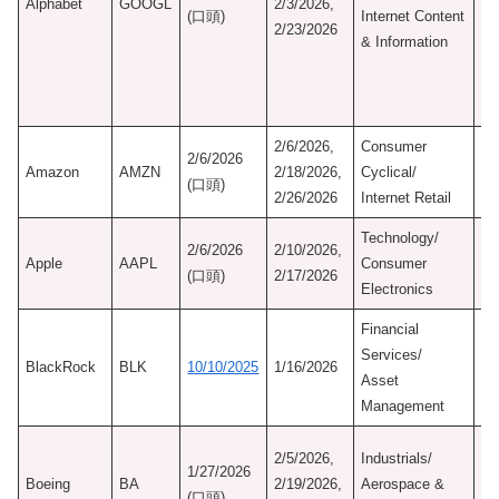
Alphabet
GOOGL
2/3/2026,
Mo
(口頭)
Internet Content
2/23/2026
Ne
& Information
Ma
Se
2/6/2026,
Consumer
2/6/2026
Ma
Amazon
AMZN
2/18/2026,
Cyclical/
(口頭)
Se
2/26/2026
Internet Retail
Technology/
2/6/2026
2/10/2026,
Ma
Apple
AAPL
Consumer
(口頭)
2/17/2026
Se
Electronics
Financial
初
Services/
認
BlackRock
BLK
10/10/2025
1/16/2026
Asset
11
Management
Ne
初
2/5/2026,
Industrials/
1/27/2026
認
Boeing
BA
2/19/2026,
Aerospace &
(口頭)
9/