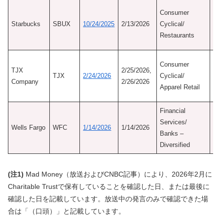
初
Consumer
認
Starbucks
SBUX
10/24/2025
2/13/2026
Cyclical/
9/
Restaurants
Ne
初
Consumer
TJX
2/25/2026,
認
TJX
2/24/2026
Cyclical/
Company
2/26/2026
8/
Apparel Retail
Ne
Financial
Services/
Wells Fargo
WFC
1/14/2026
1/14/2026
Banks –
Diversified
(注1)
Mad Money（放送およびCNBC記事）により、2026年2月に
Charitable Trustで保有していることを確認した日、または最後に
確認した日を記載しています。放送中の発言のみで確認できた場
合は「（口頭）」と記載しています。