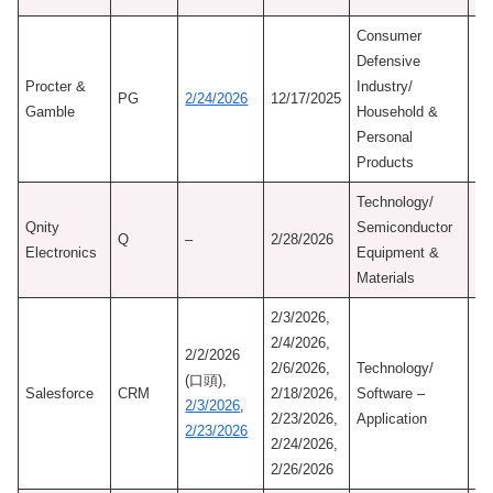
Consumer
初
Defensive
認
Procter &
Industry/
PG
2/24/2026
12/17/2025
12
Gamble
Household &
M
Personal
Mo
Products
Technology/
初
Qnity
Semiconductor
認
Q
–
2/28/2026
Electronics
Equipment &
2/
Materials
Ne
2/3/2026,
2/4/2026,
2/2/2026
2/6/2026,
Technology/
(口頭),
Salesforce
CRM
2/18/2026,
Software –
2/3/2026
,
2/23/2026,
Application
2/23/2026
2/24/2026,
2/26/2026