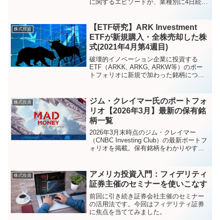
に関するエピソードが、業種別に4日続け
て取り上げられたので、まとめて復習し
たいと思います。
【ETF研究】ARK Investment
株式投資
ETFが新規購入・全株売却した株
式(2021年4月第4週目)
破壊的イノベーション企業に投資する
ETF（ARKK, ARKG, ARKW等）のポー
トフォリオに新規で加わった銘柄につい
て紹介します。2021年4月第4週目(4月26
日～4月30日)のデータです。
ジム・クレイマー氏のポートフォ
株式投資
リオ【2026年3月】最新の保有銘
柄一覧
2026年3月末時点のジム・クレイマー
（CNBC Investing Club）の最新ポートフ
ォリオを掲載。保有銘柄をわかりやすく
まとめています。
アメリカ投資入門：フィデリティ
株式投資
証券主催のセミナーを使いこなす
前回に引き続き証券会社主催のセミナー
の活用法です。今回はフィデリティ証券
に焦点を当ててみました。