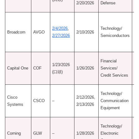
2/20/2026
Defense
Ne
初
認
2/4/2026
,
Technology/
Broadcom
AVGO
2/10/2026
8/
2/27/2026
Semiconductors
M
Mo
初
Financial
1/23/2026
認
Capital One
COF
1/26/2026
Services/
(口頭)
3/
Credit Services
Ne
初
Technology/
Cisco
2/12/2026,
認
CSCO
–
Communication
Systems
2/13/2026
7/
Equipment
Ne
初
Technology/
認
Corning
GLW
–
1/28/2026
Electronic
10