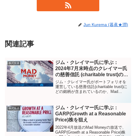
Jun Kurema (暮眞★潤)
関連記事
ジム・クレイマー氏に学ぶ：
株式投資
2024年7月末時点のクレイマー氏
の慈善信託 (charitable trust)のポ
ートフォリオ
ジム・クレイマー氏がポートフォリオを
運営している慈善信託(charitable trust)に
どの銘柄が含まれているのか、Mad
Moneyの記事を中心に追いかけていま
す。遅くなりましたが、2024年7月末時点
の情報です。
ジム・クレイマー氏に学ぶ：
株式投資
GARP(Growth at a Reasonable
Price)株を狙え
2022年4月放送のMad Moneyの放送で、
GARP(Growth at a Reasonable Price)株