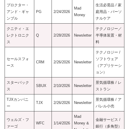
プロクター・
生活必需品 / 家
Mad
アンド・ギャ
PG
2/24/2026
庭用品・パーソ
Money
ンブル
ナルケア
クニティ・エ
テクノロジー／
レクトロニク
Q
2/28/2026
Newsletter
半導体装置・材
ス
料
テクノロジー /
セールスフォ
ソフトウェア
CRM
2/26/2026
Newsletter
ース
（アプリケーシ
ョン）
スターバック
景気循環株 / レ
SBUX
2/10/2026
Newsletter
ス
ストラン
TJXカンパニ
景気循環株 / ア
TJX
2/26/2026
Newsletter
ー
パレル小売
Mad
ウェルズ・フ
金融サービス /
WFC
1/14/2026
Money &
ァーゴ
銀行（多角型）