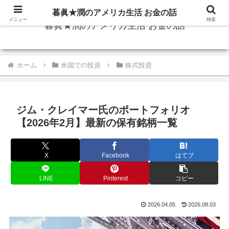
暮眞★潤のアメリカ生活 お金の話
メニュー
検索
暮眞★潤のアメリカ生活 お金の話
ホーム
米国での投資
株式投資
ジム・クレイマー氏のポートフォリオ
【2026年2月】最新の保有銘柄一覧
X
Facebook
はてブ
LINE
Pinterest
コピー
2026.04.05
2026.08.03