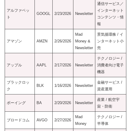
通信サービス／
アルファベッ
インターネット
GOOGL
2/23/2026
Newsletter
ト
コンテンツ・情
報
Mad
景気循環株 / イ
アマゾン
AMZN
2/26/2026
Money &
ンターネット小
Newsletter
売
テクノロジー /
アップル
AAPL
2/17/2026
Newsletter
消費者向け電子
機器
ブラックロッ
金融サービス /
BLK
1/16/2026
Newsletter
ク
資産運用
産業 / 航空宇
ボーイング
BA
2/20/2026
Newsletter
宙・防衛
Mad
テクノロジー /
ブロードコム
AVGO
2/27/2026
Money
半導体