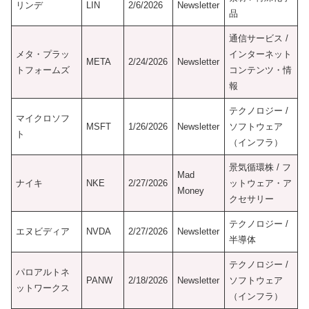
リンデ
LIN
2/6/2026
Newsletter
品
通信サービス /
メタ・プラッ
インターネット
META
2/24/2026
Newsletter
トフォームズ
コンテンツ・情
報
テクノロジー /
マイクロソフ
MSFT
1/26/2026
Newsletter
ソフトウェア
ト
（インフラ）
景気循環株 / フ
Mad
ナイキ
NKE
2/27/2026
ットウェア・ア
Money
クセサリー
テクノロジー /
エヌビディア
NVDA
2/27/2026
Newsletter
半導体
テクノロジー /
パロアルトネ
PANW
2/18/2026
Newsletter
ソフトウェア
ットワークス
（インフラ）