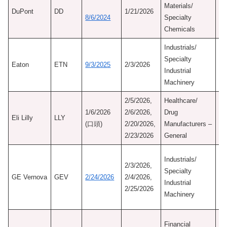
Materials/
認
DuPont
DD
1/21/2026
8/6/2024
Specialty
8/
Chemicals
Ne
Industrials/
初
Specialty
認
Eaton
ETN
9/3/2025
2/3/2026
Industrial
11
Machinery
Ne
2/5/2026,
Healthcare/
初
1/6/2026
2/6/2026,
Drug
Eli Lilly
LLY
認
(口頭)
2/20/2026,
Manufacturers –
10
2/23/2026
General
初
Industrials/
2/3/2026,
認
Specialty
GE Vernova
GEV
2/24/2026
2/4/2026,
5/
Industrial
2/25/2026
M
Machinery
Mo
初
Financial