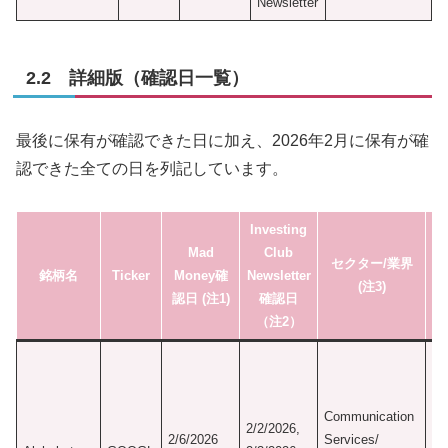
Newsletter
2.2 詳細版（確認日一覧）
最後に保有が確認できた日に加え、2026年2月に保有が確
認できた全ての日を列記しています。
Investing
Mad
Club
セクター/業界
銘柄
名
Ticker
Money確
Newsletter
(注3)
認日 (注1)
確認日
（注2）
初
認
1/
Communication
2/2/2026,
M
2/6/2026
Services/