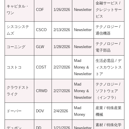
金融サービス /
キャピタル・
COF
1/26/2026
Newsletter
クレジットサー
ワン
ビス
シスコシステ
テクノロジー /
CSCO
2/13/2026
Newsletter
ムズ
通信機器
テクノロジー /
コーニング
GLW
1/28/2026
Newsletter
電子部品
Mad
生活必需品 / デ
コストコ
COST
2/27/2026
Money &
ィスカウントス
Newsletter
トア
Mad
テクノロジー /
クラウドスト
CRWD
2/27/2026
Money &
ソフトウェア
ライク
Newsletter
（インフラ）
Mad
産業 / 特殊産業
ドーバー
DOV
2/4/2026
Money
機械
素材 / 特殊化学
デュポン
DD
1/21/2026
Newsletter