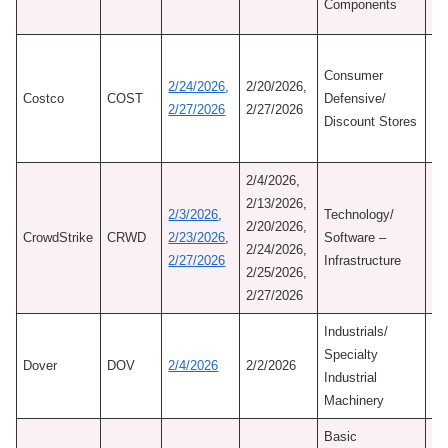
Components
Ne
初
Consumer
認
2/24/2026
,
2/20/2026,
Costco
COST
Defensive/
7/
2/27/2026
2/27/2026
Discount Stores
M
Mo
2/4/2026,
2/13/2026,
初
2/3/2026
,
Technology/
2/20/2026,
認
CrowdStrike
CRWD
2/23/2026
,
Software –
2/24/2026,
10
2/27/2026
Infrastructure
2/25/2026,
Ne
2/27/2026
Industrials/
初
Specialty
認
Dover
DOV
2/4/2026
2/2/2026
Industrial
7/
Machinery
Ne
Basic
初