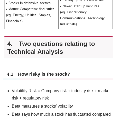
• Rapidly growing companies
• Stocks in defensive sectors
• Newer, start up ventures
• Mature Competitive /industries
(eg. Discretionary,
(eg. Energy, Utilities, Staples,
Communications, Technology,
Financials)
Industrials)
4. Two questions relating to
Technical Analysis
4.1 How risky is the stock?
Volatility Risk = Company risk + industry risk + market
risk + regulatory risk
Beta measures a stocks’ volatility
Beta says how much a stock has fluctuated compared