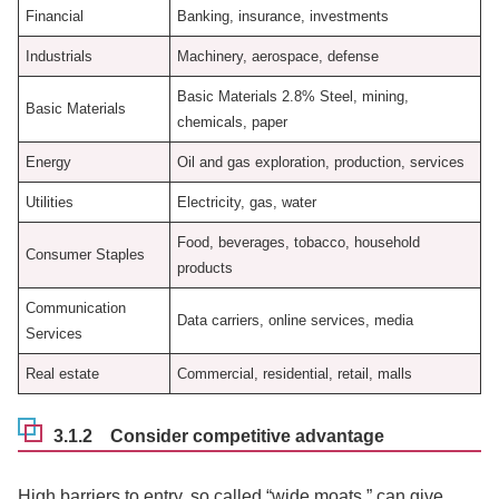
Financial
Banking, insurance, investments
Industrials
Machinery, aerospace, defense
Basic Materials 2.8% Steel, mining,
Basic Materials
chemicals, paper
Energy
Oil and gas exploration, production, services
Utilities
Electricity, gas, water
Food, beverages, tobacco, household
Consumer Staples
products
Communication
Data carriers, online services, media
Services
Real estate
Commercial, residential, retail, malls
3.1.2 Consider competitive advantage
High barriers to entry, so called “wide moats,” can give