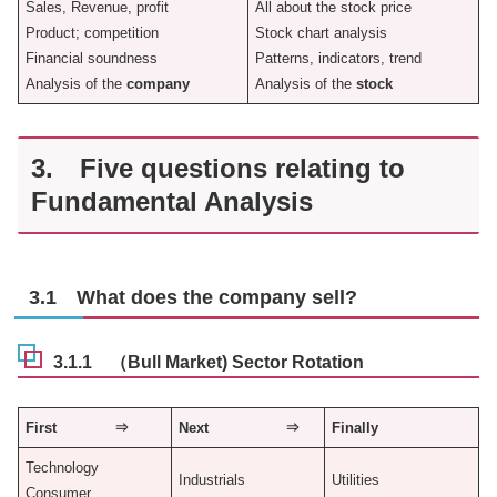
Sales, Revenue, profit
All about the stock price
Product; competition
Stock chart analysis
Financial soundness
Patterns, indicators, trend
Analysis of the
company
Analysis of the
stock
3. Five questions relating to
Fundamental Analysis
3.1 What does the company sell?
3.1.1 （Bull Market) Sector Rotation
First ⇒
Next ⇒
Finally
Technology
Industrials
Utilities
Consumer