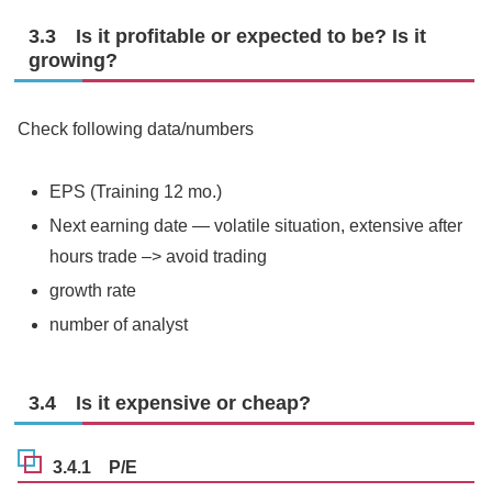
3.3 Is it profitable or expected to be? Is it
growing?
Check following data/numbers
EPS (Training 12 mo.)
Next earning date — volatile situation, extensive after
hours trade –> avoid trading
growth rate
number of analyst
3.4 Is it expensive or cheap?
3.4.1 P/E