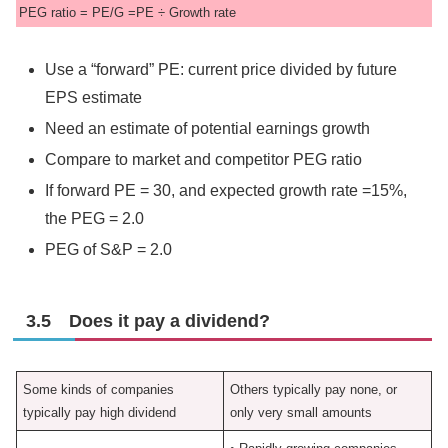
PEG ratio = PE/G =PE ÷ Growth rate
Use a “forward” PE: current price divided by future
EPS estimate
Need an estimate of potential earnings growth
Compare to market and competitor PEG ratio
If forward PE = 30, and expected growth rate =15%,
the PEG = 2.0
PEG of S&P = 2.0
3.5 Does it pay a dividend?
Some kinds of companies
Others typically pay none, or
typically pay high dividend
only very small amounts