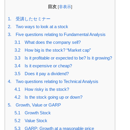
目次
[
非表示
]
1. 受講したセミナー
2. Two ways to look at a stock
3. Five questions relating to Fundamental Analysis
3.1 What does the company sell?
3.2 How big is the stock? “Market cap”
3.3 Is it profitable or expected to be? Is it growing?
3.4 Is it expensive or cheap?
3.5 Does it pay a dividend?
4. Two questions relating to Technical Analysis
4.1 How risky is the stock?
4.2 Is the stock going up or down?
5. Growth, Value or GARP
5.1 Growth Stock
5.2 Value Stock
5.3 GARP: Growth at a reasonable price