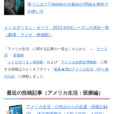
使うには？T-Mobileがお勧めの理由＆海外で
の使い方
メトロポリタン・オペラ 2023-2024シーズンの演目一覧
（劇場・ラジオ・映画館）
「アメリカ生活」に関する記事の一覧はこちらから →
テーマ
別
・
新着順
「
メトロポリタン美術館
」および「
アメリカ自然史博物館
」に関
する情報はスピンオフサイト「
暮眞★潤のアメリカ生活 NYと旅
行の話
」に移動しました。
最近の投稿記事（アメリカ生活：医療編）
アメリカ生活：心停止からの生還・回復記録
(3) — 体温管理療法（入院２日目～４日目）