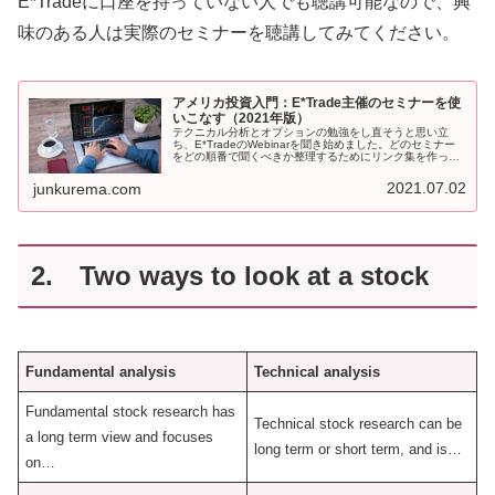
E*Tradeに口座を持っていない人でも聴講可能なので、興
味のある人は実際のセミナーを聴講してみてください。
アメリカ投資入門：E*Trade主催のセミナーを使
いこなす（2021年版）
テクニカル分析とオプションの勉強をし直そうと思い立
ち、E*TradeのWebinarを聞き始めました。どのセミナー
をどの順番で聞くべきか整理するためにリンク集を作って
みたのでシェアしたいと思います（2020年度中にも一度作
りましたがほとんどがリンク切れになってしまったので新
2021.07.02
junkurema.com
しい日程のものに入れ替えました）。いずれのセミナーも
E* Tradeの口座がなくても受講可能なので、興味のある方
は是非受講してみてください。また、直近のセクター別の
マーケットの動きやアナリストがアップグレードした銘柄
を題材にしてチャートの読み方を学びたい人は、毎週開催
中のCharting the markets（毎月曜日)とStocks on the
move（毎火曜日）もお勧めです。
2. Two ways to look at a stock
Fundamental analysis
Technical analysis
Fundamental stock research has
Technical stock research can be
a long term view and focuses
long term or short term, and is…
on…