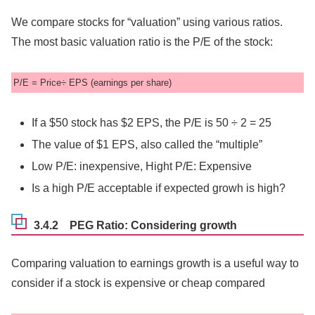
We compare stocks for “valuation” using various ratios.
The most basic valuation ratio is the P/E of the stock:
P/E = Price÷ EPS (earnings per share)
If a $50 stock has $2 EPS, the P/E is 50 ÷ 2 = 25
The value of $1 EPS, also called the “multiple”
Low P/E: inexpensive, Hight P/E: Expensive
Is a high P/E acceptable if expected growh is high?
3.4.2 PEG Ratio: Considering growth
Comparing valuation to earnings growth is a useful way to
consider if a stock is expensive or cheap compared