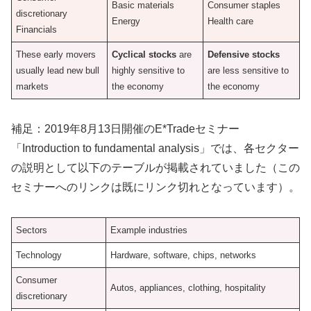
Basic materials
Consumer staples
discretionary
Energy
Health care
Financials
These early movers
Cyclical stocks
are
Defensive stocks
usually lead new bull
highly sensitive to
are less sensitive to
markets
the economy
the economy
補足：2019年8月13日開催のE*Tradeセミナー
「Introduction to fundamental analysis」では、各セクター
の説明として以下のテーブルが掲載されていました（この
セミナーへのリンクは既にリンク切れとなっています）。
Sectors
Example industries
Technology
Hardware, software, chips, networks
Consumer
Autos, appliances, clothing, hospitality
discretionary