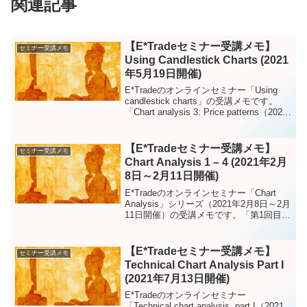
関連記事
【E*Tradeセミナー受講メモ】
セミナー受講メモ
Using Candlestick Charts (2021
年5月19日開催)
E*Tradeのオンラインセミナー「Using
candlestick charts」の受講メモです。
「Chart analysis 3: Price patterns（2021
年2月10日開催)」で取り上げられなかっ
た5つのたチャートパターンについて分か
りやすく説明しています。とりあえずセ
【E*Tradeセミナー受講メモ】
セミナー受講メモ
ミナー受講メモということで英語のまま
Chart Analysis 1 – 4 (2021年2月
になっています。
8日～2月11日開催)
E*Tradeのオンラインセミナー「Chart
Analysis」シリーズ（2021年2月8日～2月
11日開催）の受講メモです。「第1回目：
Support, Resistance, and Trend」、「第2
回目：Moving averages」、「第3回目：
Price patterns」および「第4回目：
【E*Tradeセミナー受講メモ】
セミナー受講メモ
Indicators and oscillators」が各回のテー
Technical Chart Analysis Part I
マでした。とりあえずセミナー受講メモ
(2021年7月13日開催)
ということで英語のままになっていま
す。
E*Tradeのオンラインセミナー
「Technical chart analysis, part I（2021