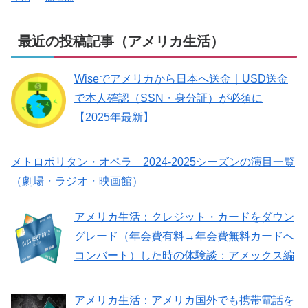
最近の投稿記事（アメリカ生活）
Wiseでアメリカから日本へ送金｜USD送金
で本人確認（SSN・身分証）が必須に
【2025年最新】
メトロポリタン・オペラ 2024-2025シーズンの演目一覧
（劇場・ラジオ・映画館）
アメリカ生活：クレジット・カードをダウン
グレード（年会費有料→年会費無料カードへ
コンバート）した時の体験談：アメックス編
アメリカ生活：アメリカ国外でも携帯電話を