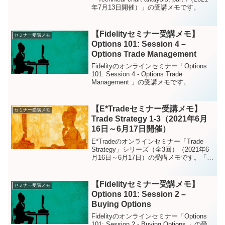
年7月13日開催）」の受講メモです。
【Fidelityセミナー受講メモ】
セミナー受講メモ
Options 101: Session 4 –
Options Trade Management
Fidelityのオンラインセミナー「Options
101: Session 4 - Options Trade
Management 」の受講メモです。
【E*Tradeセミナー受講メモ】
セミナー受講メモ
Trade Strategy 1-3（2021年6月
16日～6月17日開催）
E*Tradeのオンラインセミナー「Trade
Strategy」シリーズ（全3回）（2021年6
月16日～6月17日）の受講メモです。「第
1回目：Planning a trade」、「第2回目：
Opening a trade」および「第3回目：
Protecting a trade」が各回のテーマでし
【Fidelityセミナー受講メモ】
セミナー受講メモ
た。とりあえずセミナー受講メモという
Options 101: Session 2 –
ことで英語のままになっています。
Buying Options
Fidelityのオンラインセミナー「Options
101: Session 2 - Buying Options 」の受